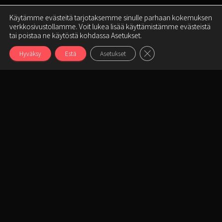
Käytämme evästeitä tarjotaksemme sinulle parhaan kokemuksen
verkkosivustollamme. Voit lukea lisää käyttämistämme evästeistä
tai poistaa ne käytöstä kohdassa Asetukset.
SULJE EVÄSTEBANNER
Hyväksy
Estä
Asetukset
Keitä me olemme?
Olemme joukko
iloisia tekijöitä,
meillä on monen alan osaajia sekä mahtavia
yhteistyökumppaneita, tämän johdosta voimmekin
tarjota monipuolisia palveluita.
Kannustamme myös nuoria työntekoon ja
tarjoamme harjoittelupaikkoja halukkaille.