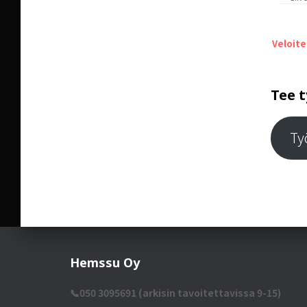
Veloite
Tee t
Ty
Hemssu Oy
📞050 3095691 (arkisin tavoitettavissa 9-15)