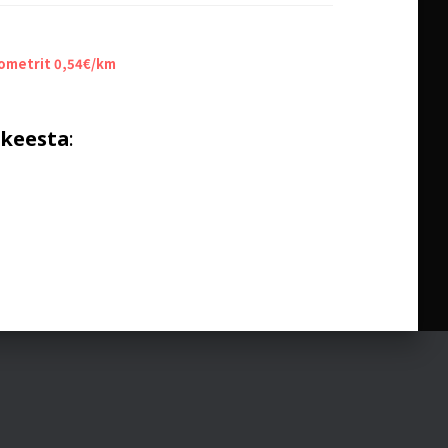
lometrit 0,54€/km
kkeesta
: