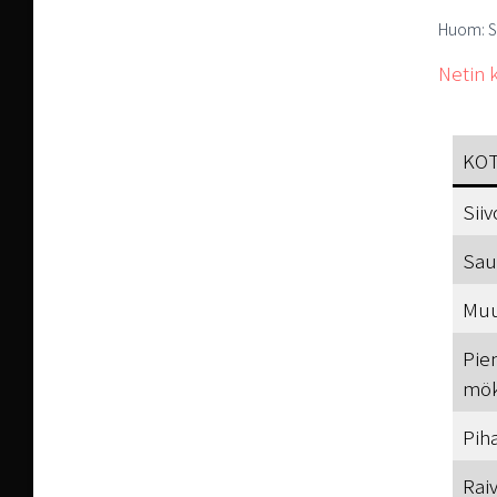
Huom: S
Netin k
KOT
Sii
Sau
Muu
Pie
mök
Pih
Rai