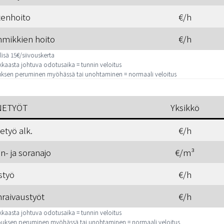
tenhoito
€/h
mikkien hoito
€/h
elisä 15€/siivouskerta
kkaasta johtuva odotusaika = tunnin veloitus
auksen peruminen myöhässä tai unohtaminen = normaali veloitus
NETYÖT
Yksikkö
etyö alk.
€/h
n- ja soranajo
€/m³
styö
€/h
nraivaustyöt
€/h
kkaasta johtuva odotusaika = tunnin veloitus
vouksen peruminen myöhässä tai unohtaminen = normaali veloitus