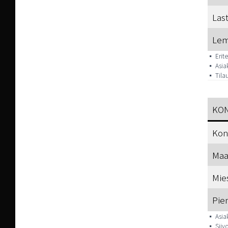
Las
Lem
▪️ Erit
▪️ Asia
▪️ Til
KO
Kon
Maa
Mie
Pie
▪️ Asia
▪️ Sii