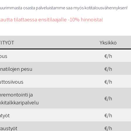
uurimmasta osasta palveluistamme saa myös kotitalousvähennyksen!
autta tilattaessa ensitilaajalle -10% hinnoista!
ITYÖT
Yksikkö
vous
€/h
natilojen pesu
€/h
ttosiivous
€/h
nremontointi ja
€/h
kitalkkaripalvelu
atyöt
€/h
vaustyöt
€/h