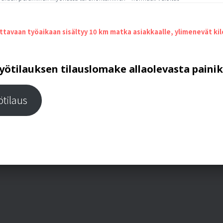
ttavaan työaikaan sisältyy 10 km matka asiakkaalle, ylimenevät ki
yötilauksen tilauslomake allaolevasta paini
ötilaus