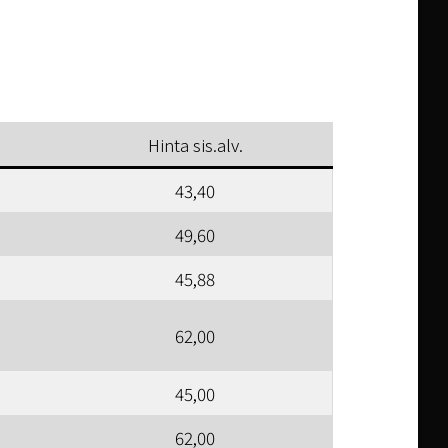
Hinta sis.alv.
43,40
49,60
45,88
62,00
45,00
62,00