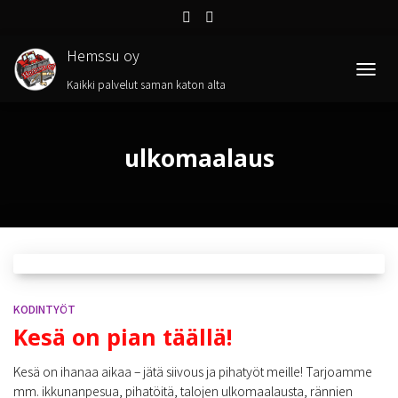
Hemssu oy
TOGGL
Kaikki palvelut saman katon alta
ulkomaalaus
KODINTYÖT
Kesä on pian täällä!
Kesä on ihanaa aikaa – jätä siivous ja pihatyöt meille! Tarjoamme
mm. ikkunanpesua, pihatöitä, talojen ulkomaalausta, rännien