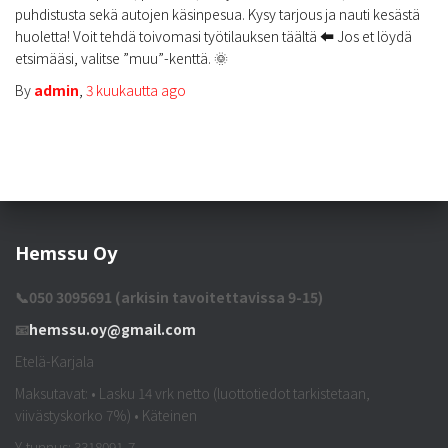
puhdistusta sekä autojen käsinpesua. Kysy tarjous ja nauti kesästä
huoletta! Voit tehdä toivomasi työtilauksen täältä ⬅️ Jos et löydä
etsimääsi, valitse ”muu”-kenttä. 🌞
By
admin
,
3 kuukautta
ago
Hemssu Oy
📞050 3095691 (arkisin tavoitettavissa 9-15)
📧
hemssu.oy@gmail.com
Etelä-Karjala
Maksutavat: • Lasku 14 vrk netto (luottotiedot tarkistetaan,
viivästyskorko 7%) • Käteinen
Y-tunnus: 3318091-7